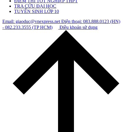
ĐIỂM THI TỐT NGHIỆP THPT
TRA CỨU ĐẠI HỌC
TUYỂN SINH LỚP 10
Email: giaoduc@vnexpress.net
Điện thoại: 083.888.0123 (HN)
- 082.233.3555 (TP HCM)
Điều khoản sử dụng