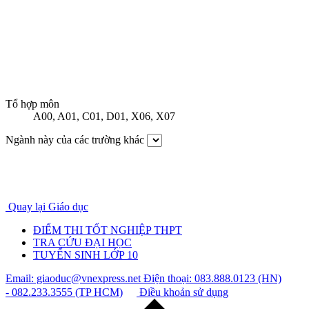
Tổ hợp môn
A00
,
A01
,
C01
,
D01
,
X06
,
X07
Ngành này của các trường khác
Quay lại Giáo dục
ĐIỂM THI TỐT NGHIỆP THPT
TRA CỨU ĐẠI HỌC
TUYỂN SINH LỚP 10
Email: giaoduc@vnexpress.net
Điện thoại: 083.888.0123 (HN)
- 082.233.3555 (TP HCM)
Điều khoản sử dụng