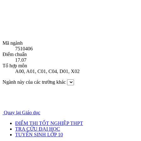
Mã ngành
7510406
Điểm chuẩn
17.07
Tổ hợp môn
A00
,
A01
,
C01
,
C04
,
D01
,
X02
Ngành này của các trường khác
Quay lại Giáo dục
ĐIỂM THI TỐT NGHIỆP THPT
TRA CỨU ĐẠI HỌC
TUYỂN SINH LỚP 10