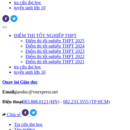
tra cứu đại học
tuyển sinh lớp 10
ĐIỂM THI TỐT NGHIỆP THPT
Điểm thi tốt nghiệp THPT 2025
Điểm thi tốt nghiệp THPT 2024
Điểm thi tốt nghiệp THPT 2023
Điểm thi tốt nghiệp THPT 2022
Điểm thi tốt nghiệp THPT 2021
tra cứu đại học
tuyển sinh lớp 10
Quay lại Giáo dục
Email
giaoduc@vnexpress.net
Điện thoại
083.888.0123 (HN)
-
082.233.3555 (TP HCM)
Chia sẻ
Tra cứu đại học
Tìm trường