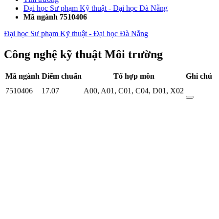
Đại học Sư phạm Kỹ thuật - Đại học Đà Nẵng
Mã ngành 7510406
Đại học Sư phạm Kỹ thuật - Đại học Đà Nẵng
Công nghệ kỹ thuật Môi trường
Mã ngành
Điểm chuẩn
Tổ hợp môn
Ghi chú
7510406
17.07
A00
,
A01
,
C01
,
C04
,
D01
,
X02