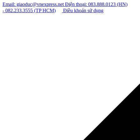
Email: giaoduc@vnexpress.net
Điện thoại: 083.888.0123 (HN)
- 082.233.3555 (TP HCM)
Điều khoản sử dụng