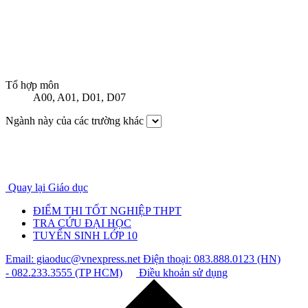
Tổ hợp môn
A00
,
A01
,
D01
,
D07
Ngành này của các trường khác
Quay lại Giáo dục
ĐIỂM THI TỐT NGHIỆP THPT
TRA CỨU ĐẠI HỌC
TUYỂN SINH LỚP 10
Email: giaoduc@vnexpress.net
Điện thoại: 083.888.0123 (HN)
- 082.233.3555 (TP HCM)
Điều khoản sử dụng