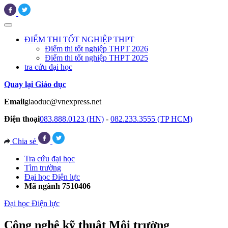
ĐIỂM THI TỐT NGHIỆP THPT
Điểm thi tốt nghiệp THPT 2026
Điểm thi tốt nghiệp THPT 2025
tra cứu đại học
Quay lại Giáo dục
Email
giaoduc@vnexpress.net
Điện thoại
083.888.0123 (HN)
-
082.233.3555 (TP HCM)
Chia sẻ
Tra cứu đại học
Tìm trường
Đại học Điện lực
Mã ngành 7510406
Đại học Điện lực
Công nghệ kỹ thuật Môi trường