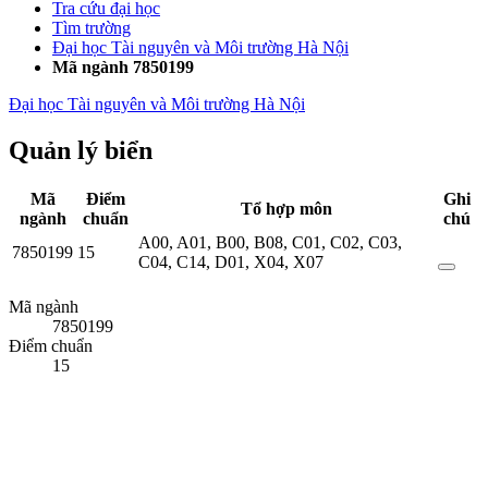
Tra cứu đại học
Tìm trường
Đại học Tài nguyên và Môi trường Hà Nội
Mã ngành 7850199
Đại học Tài nguyên và Môi trường Hà Nội
Quản lý biển
Mã
Điểm
Ghi
Tổ hợp môn
ngành
chuẩn
chú
A00
,
A01
,
B00
,
B08
,
C01
,
C02
,
C03
,
7850199
15
C04
,
C14
,
D01
,
X04
,
X07
Mã ngành
7850199
Điểm chuẩn
15