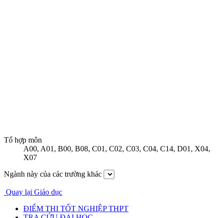
Tổ hợp môn
A00
,
A01
,
B00
,
B08
,
C01
,
C02
,
C03
,
C04
,
C14
,
D01
,
X04
,
X07
Ngành này của các trường khác
Quay lại Giáo dục
ĐIỂM THI TỐT NGHIỆP THPT
TRA CỨU ĐẠI HỌC