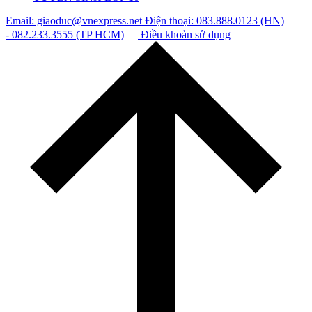
Email: giaoduc@vnexpress.net
Điện thoại: 083.888.0123 (HN)
- 082.233.3555 (TP HCM)
Điều khoản sử dụng