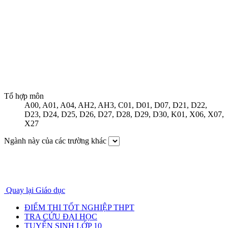
Tổ hợp môn
A00
,
A01
,
A04
,
AH2
,
AH3
,
C01
,
D01
,
D07
,
D21
,
D22
,
D23
,
D24
,
D25
,
D26
,
D27
,
D28
,
D29
,
D30
,
K01
,
X06
,
X07
,
X27
Ngành này của các trường khác
Quay lại Giáo dục
ĐIỂM THI TỐT NGHIỆP THPT
TRA CỨU ĐẠI HỌC
TUYỂN SINH LỚP 10