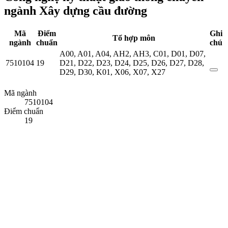
ngành Xây dựng cầu đường
Mã
Điểm
Ghi
Tổ hợp môn
ngành
chuẩn
chú
A00
,
A01
,
A04
,
AH2
,
AH3
,
C01
,
D01
,
D07
,
7510104
19
D21
,
D22
,
D23
,
D24
,
D25
,
D26
,
D27
,
D28
,
D29
,
D30
,
K01
,
X06
,
X07
,
X27
Mã ngành
7510104
Điểm chuẩn
19