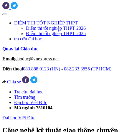
ĐIỂM THI TỐT NGHIỆP THPT
Điểm thi tốt nghiệp THPT 2026
Điểm thi tốt nghiệp THPT 2025
tra cứu đại học
Quay lại Giáo dục
Email
giaoduc@vnexpress.net
Điện thoại
083.888.0123 (HN)
-
082.233.3555 (TP HCM)
Chia sẻ
Tra cứu đại học
Tìm trường
Đại học Việt Đức
Mã ngành 7510104
Đại học Việt Đức
Công nghệ kỹ thuật giao thông chuyên