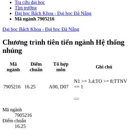
Tra cứu đại học
Tìm trường
Đại học Bách Khoa - Đại học Đà Nẵng
Mã ngành 7905216
Đại học Bách Khoa - Đại học Đà Nẵng
Chương trình tiên tiến ngành Hệ thống
nhúng
Mã
Điểm
Tổ hợp
Ghi chú
ngành
chuẩn
môn
N1 >= 3.4;TO >= 8;TTNV
7905216
16.25
A00
,
D07
<= 1
Mã ngành
7905216
Điểm chuẩn
16.25