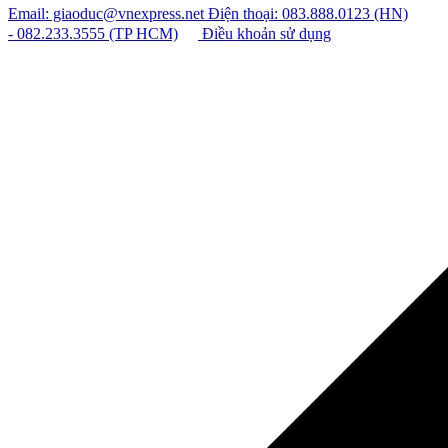
Email: giaoduc@vnexpress.net
Điện thoại: 083.888.0123 (HN)
- 082.233.3555 (TP HCM)
Điều khoản sử dụng