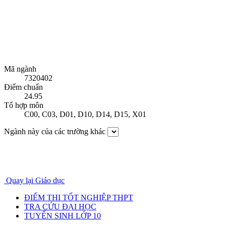
Mã ngành
7320402
Điểm chuẩn
24.95
Tổ hợp môn
C00
,
C03
,
D01
,
D10
,
D14
,
D15
,
X01
Ngành này của các trường khác
Quay lại Giáo dục
ĐIỂM THI TỐT NGHIỆP THPT
TRA CỨU ĐẠI HỌC
TUYỂN SINH LỚP 10