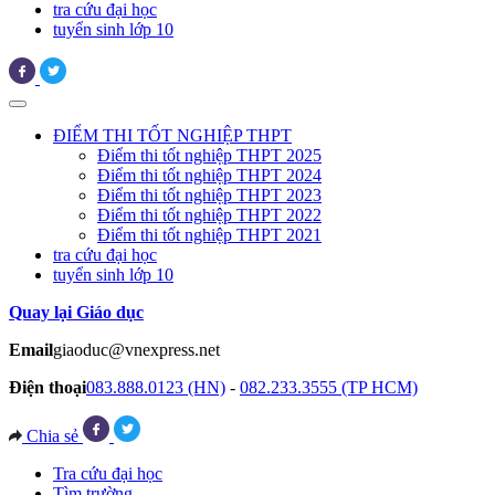
tra cứu đại học
tuyển sinh lớp 10
ĐIỂM THI TỐT NGHIỆP THPT
Điểm thi tốt nghiệp THPT 2025
Điểm thi tốt nghiệp THPT 2024
Điểm thi tốt nghiệp THPT 2023
Điểm thi tốt nghiệp THPT 2022
Điểm thi tốt nghiệp THPT 2021
tra cứu đại học
tuyển sinh lớp 10
Quay lại Giáo dục
Email
giaoduc@vnexpress.net
Điện thoại
083.888.0123 (HN)
-
082.233.3555 (TP HCM)
Chia sẻ
Tra cứu đại học
Tìm trường