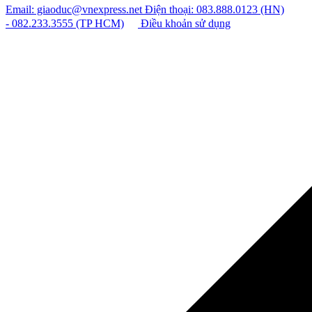
Email: giaoduc@vnexpress.net
Điện thoại: 083.888.0123 (HN)
- 082.233.3555 (TP HCM)
Điều khoản sử dụng