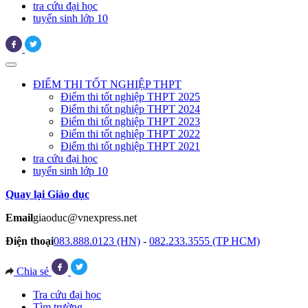
tra cứu đại học
tuyển sinh lớp 10
ĐIỂM THI TỐT NGHIỆP THPT
Điểm thi tốt nghiệp THPT 2025
Điểm thi tốt nghiệp THPT 2024
Điểm thi tốt nghiệp THPT 2023
Điểm thi tốt nghiệp THPT 2022
Điểm thi tốt nghiệp THPT 2021
tra cứu đại học
tuyển sinh lớp 10
Quay lại Giáo dục
Email
giaoduc@vnexpress.net
Điện thoại
083.888.0123 (HN)
-
082.233.3555 (TP HCM)
Chia sẻ
Tra cứu đại học
Tìm trường