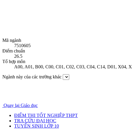
Mã ngành
7510605
Điểm chuẩn
26.5
Tổ hợp môn
A00
,
A01
,
B00
,
C00
,
C01
,
C02
,
C03
,
C04
,
C14
,
D01
,
X04
,
X
Ngành này của các trường khác
Quay lại Giáo dục
ĐIỂM THI TỐT NGHIỆP THPT
TRA CỨU ĐẠI HỌC
TUYỂN SINH LỚP 10