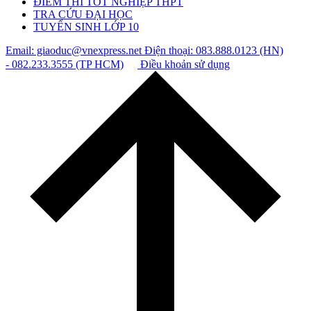
ĐIỂM THI TỐT NGHIỆP THPT
TRA CỨU ĐẠI HỌC
TUYỂN SINH LỚP 10
Email: giaoduc@vnexpress.net
Điện thoại: 083.888.0123 (HN)
- 082.233.3555 (TP HCM)
Điều khoản sử dụng