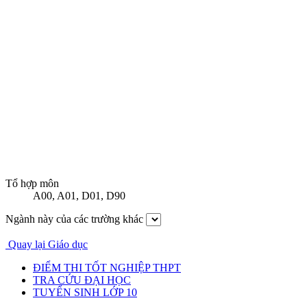
Tổ hợp môn
A00
,
A01
,
D01
,
D90
Ngành này của các trường khác
Quay lại Giáo dục
ĐIỂM THI TỐT NGHIỆP THPT
TRA CỨU ĐẠI HỌC
TUYỂN SINH LỚP 10