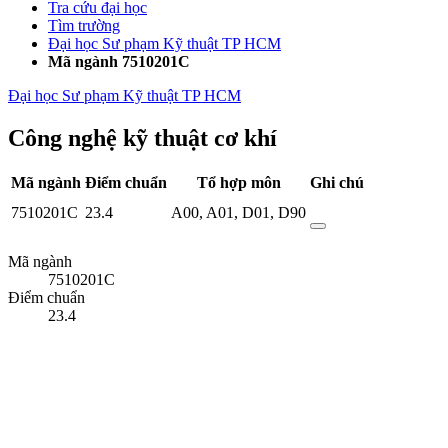
Tra cứu đại học
Tìm trường
Đại học Sư phạm Kỹ thuật TP HCM
Mã ngành 7510201C
Đại học Sư phạm Kỹ thuật TP HCM
Công nghệ kỹ thuật cơ khí
Mã ngành
Điểm chuẩn
Tổ hợp môn
Ghi chú
7510201C
23.4
A00
,
A01
,
D01
,
D90
Mã ngành
7510201C
Điểm chuẩn
23.4