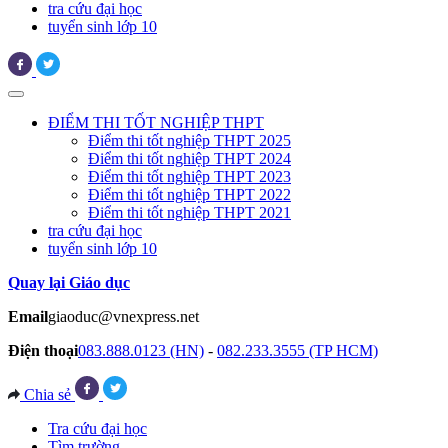
tra cứu đại học
tuyển sinh lớp 10
ĐIỂM THI TỐT NGHIỆP THPT
Điểm thi tốt nghiệp THPT 2025
Điểm thi tốt nghiệp THPT 2024
Điểm thi tốt nghiệp THPT 2023
Điểm thi tốt nghiệp THPT 2022
Điểm thi tốt nghiệp THPT 2021
tra cứu đại học
tuyển sinh lớp 10
Quay lại Giáo dục
Email
giaoduc@vnexpress.net
Điện thoại
083.888.0123 (HN)
-
082.233.3555 (TP HCM)
Chia sẻ
Tra cứu đại học
Tìm trường