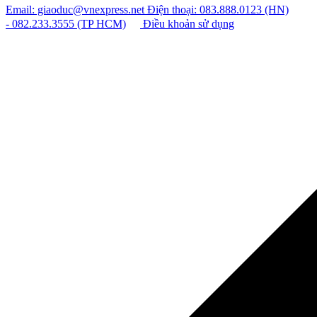
Email: giaoduc@vnexpress.net
Điện thoại: 083.888.0123 (HN)
- 082.233.3555 (TP HCM)
Điều khoản sử dụng