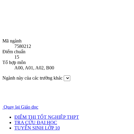
Mã ngành
7580212
Điểm chuẩn
15
Tổ hợp môn
A00
,
A01
,
A02
,
B00
Ngành này của các trường khác
Quay lại Giáo dục
ĐIỂM THI TỐT NGHIỆP THPT
TRA CỨU ĐẠI HỌC
TUYỂN SINH LỚP 10