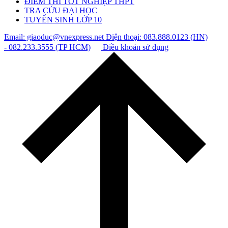
ĐIỂM THI TỐT NGHIỆP THPT
TRA CỨU ĐẠI HỌC
TUYỂN SINH LỚP 10
Email: giaoduc@vnexpress.net
Điện thoại: 083.888.0123 (HN)
- 082.233.3555 (TP HCM)
Điều khoản sử dụng