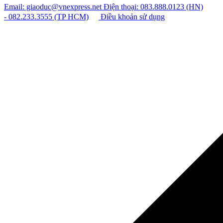
Email: giaoduc@vnexpress.net
Điện thoại: 083.888.0123 (HN)
- 082.233.3555 (TP HCM)
Điều khoản sử dụng