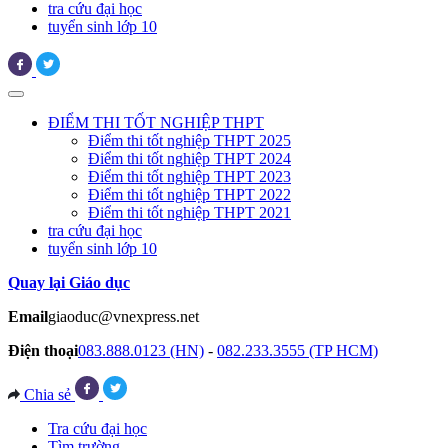
tra cứu đại học
tuyển sinh lớp 10
ĐIỂM THI TỐT NGHIỆP THPT
Điểm thi tốt nghiệp THPT 2025
Điểm thi tốt nghiệp THPT 2024
Điểm thi tốt nghiệp THPT 2023
Điểm thi tốt nghiệp THPT 2022
Điểm thi tốt nghiệp THPT 2021
tra cứu đại học
tuyển sinh lớp 10
Quay lại Giáo dục
Email
giaoduc@vnexpress.net
Điện thoại
083.888.0123 (HN)
-
082.233.3555 (TP HCM)
Chia sẻ
Tra cứu đại học
Tìm trường