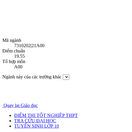
Mã ngành
7310202|21A00
Điểm chuẩn
19.55
Tổ hợp môn
A00
Ngành này của các trường khác
Quay lại Giáo dục
ĐIỂM THI TỐT NGHIỆP THPT
TRA CỨU ĐẠI HỌC
TUYỂN SINH LỚP 10