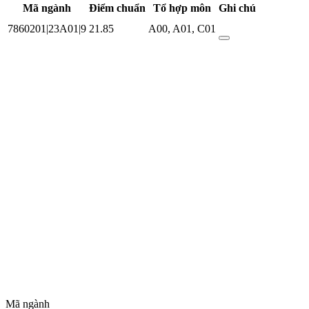
Mã ngành
Điểm chuẩn
Tổ hợp môn
Ghi chú
7860201|23A01|9
21.85
A00
,
A01
,
C01
Mã ngành