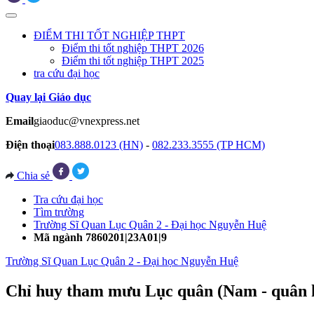
ĐIỂM THI TỐT NGHIỆP THPT
Điểm thi tốt nghiệp THPT 2026
Điểm thi tốt nghiệp THPT 2025
tra cứu đại học
Quay lại Giáo dục
Email
giaoduc@vnexpress.net
Điện thoại
083.888.0123 (HN)
-
082.233.3555 (TP HCM)
Chia sẻ
Tra cứu đại học
Tìm trường
Trường Sĩ Quan Lục Quân 2 - Đại học Nguyễn Huệ
Mã ngành 7860201|23A01|9
Trường Sĩ Quan Lục Quân 2 - Đại học Nguyễn Huệ
Chỉ huy tham mưu Lục quân (Nam - quân 