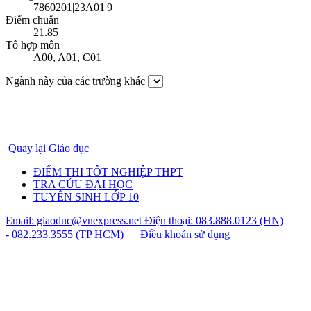
7860201|23A01|9
Điểm chuẩn
21.85
Tổ hợp môn
A00
,
A01
,
C01
Ngành này của các trường khác
Quay lại Giáo dục
ĐIỂM THI TỐT NGHIỆP THPT
TRA CỨU ĐẠI HỌC
TUYỂN SINH LỚP 10
Email: giaoduc@vnexpress.net
Điện thoại: 083.888.0123 (HN)
- 082.233.3555 (TP HCM)
Điều khoản sử dụng