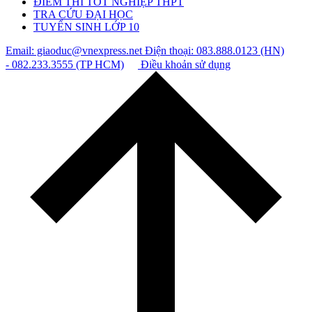
ĐIỂM THI TỐT NGHIỆP THPT
TRA CỨU ĐẠI HỌC
TUYỂN SINH LỚP 10
Email: giaoduc@vnexpress.net
Điện thoại: 083.888.0123 (HN)
- 082.233.3555 (TP HCM)
Điều khoản sử dụng