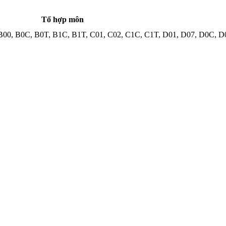
Tổ hợp môn
B00
,
B0C
,
B0T
,
B1C
,
B1T
,
C01
,
C02
,
C1C
,
C1T
,
D01
,
D07
,
D0C
,
D