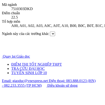
Mã ngành
7510303DKD
Điểm chuẩn
22.5
Tổ hợp môn
A00
,
A01
,
A02
,
A03
,
A0C
,
A0T
,
A10
,
B00
,
B0C
,
B0T
,
B1C
,
Ngành này của các trường khác
Quay lại Giáo dục
ĐIỂM THI TỐT NGHIỆP THPT
TRA CỨU ĐẠI HỌC
TUYỂN SINH LỚP 10
Email: giaoduc@vnexpress.net
Điện thoại: 083.888.0123 (HN)
- 082.233.3555 (TP HCM)
Điều khoản sử dụng