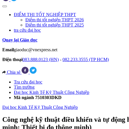
ĐIỂM THI TỐT NGHIỆP THPT
Điểm thi tốt nghiệp THPT 2026
Điểm thi tốt nghiệp THPT 2025
tra cứu đại học
Quay lại Giáo dục
Email
giaoduc@vnexpress.net
Điện thoại
083.888.0123 (HN)
-
082.233.3555 (TP HCM)
Chia sẻ
Tra cứu đại học
Tìm trường
Đại học Kinh Tế Kỹ Thuật Công Nghiệp
Mã ngành 7510303DKD
Đại học Kinh Tế Kỹ Thuật Công Nghiệp
Công nghệ kỹ thuật điều khiển và tự động
minh; Thiết bị đo thông minh)