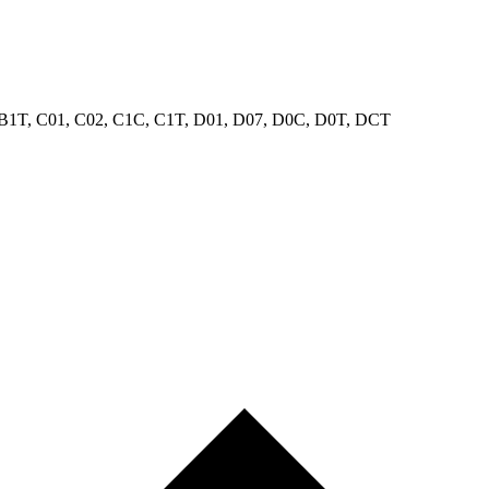
B1T
,
C01
,
C02
,
C1C
,
C1T
,
D01
,
D07
,
D0C
,
D0T
,
DCT