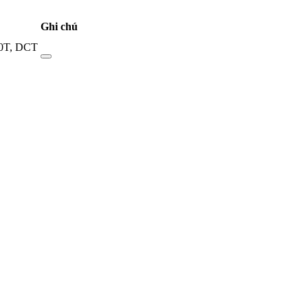
Ghi chú
0T
,
DCT