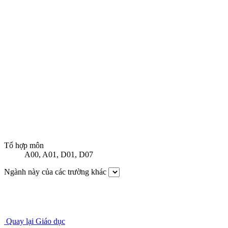
Tổ hợp môn
A00
,
A01
,
D01
,
D07
Ngành này của các trường khác
Quay lại Giáo dục