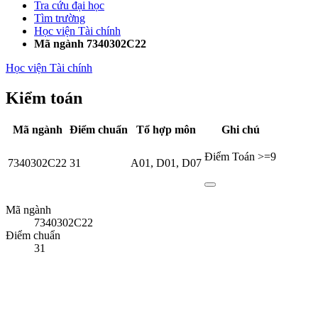
Tra cứu đại học
Tìm trường
Học viện Tài chính
Mã ngành 7340302C22
Học viện Tài chính
Kiểm toán
Mã ngành
Điểm chuẩn
Tổ hợp môn
Ghi chú
Điểm Toán >=9
7340302C22
31
A01
,
D01
,
D07
Mã ngành
7340302C22
Điểm chuẩn
31