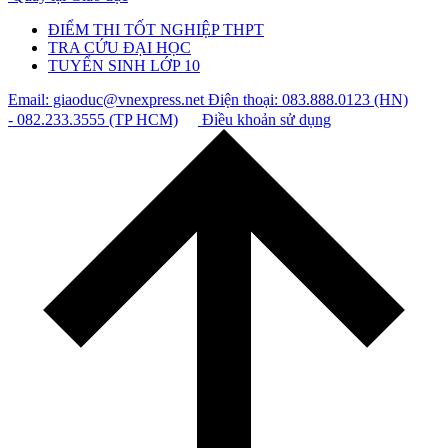
ĐIỂM THI TỐT NGHIỆP THPT
TRA CỨU ĐẠI HỌC
TUYỂN SINH LỚP 10
Email: giaoduc@vnexpress.net
Điện thoại: 083.888.0123 (HN)
- 082.233.3555 (TP HCM)
Điều khoản sử dụng