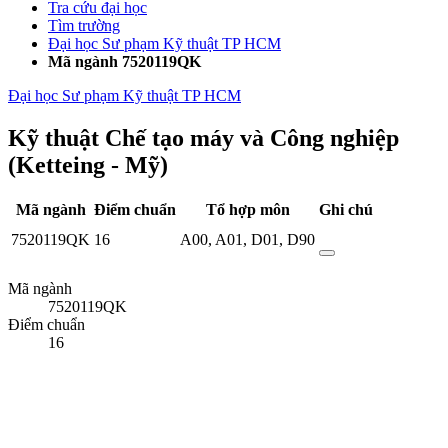
Tra cứu đại học
Tìm trường
Đại học Sư phạm Kỹ thuật TP HCM
Mã ngành 7520119QK
Đại học Sư phạm Kỹ thuật TP HCM
Kỹ thuật Chế tạo máy và Công nghiệp
(Ketteing - Mỹ)
Mã ngành
Điểm chuẩn
Tổ hợp môn
Ghi chú
7520119QK
16
A00
,
A01
,
D01
,
D90
Mã ngành
7520119QK
Điểm chuẩn
16