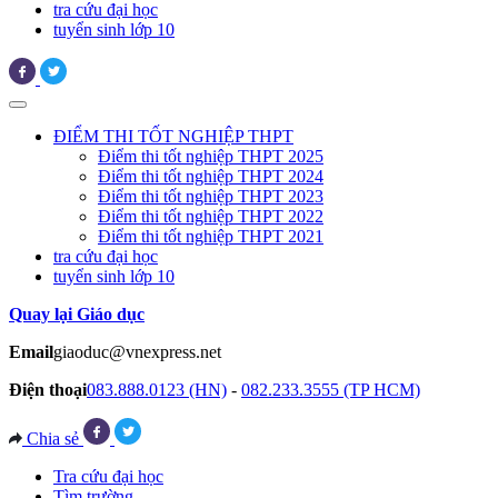
tra cứu đại học
tuyển sinh lớp 10
ĐIỂM THI TỐT NGHIỆP THPT
Điểm thi tốt nghiệp THPT 2025
Điểm thi tốt nghiệp THPT 2024
Điểm thi tốt nghiệp THPT 2023
Điểm thi tốt nghiệp THPT 2022
Điểm thi tốt nghiệp THPT 2021
tra cứu đại học
tuyển sinh lớp 10
Quay lại Giáo dục
Email
giaoduc@vnexpress.net
Điện thoại
083.888.0123 (HN)
-
082.233.3555 (TP HCM)
Chia sẻ
Tra cứu đại học
Tìm trường