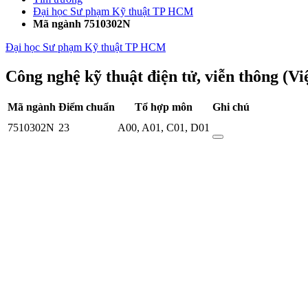
Đại học Sư phạm Kỹ thuật TP HCM
Mã ngành 7510302N
Đại học Sư phạm Kỹ thuật TP HCM
Công nghệ kỹ thuật điện tử, viễn thông (Việ
Mã ngành
Điểm chuẩn
Tổ hợp môn
Ghi chú
7510302N
23
A00
,
A01
,
C01
,
D01