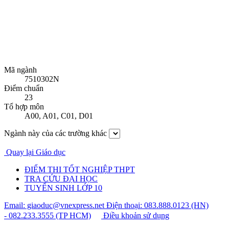
Mã ngành
7510302N
Điểm chuẩn
23
Tổ hợp môn
A00
,
A01
,
C01
,
D01
Ngành này của các trường khác
Quay lại Giáo dục
ĐIỂM THI TỐT NGHIỆP THPT
TRA CỨU ĐẠI HỌC
TUYỂN SINH LỚP 10