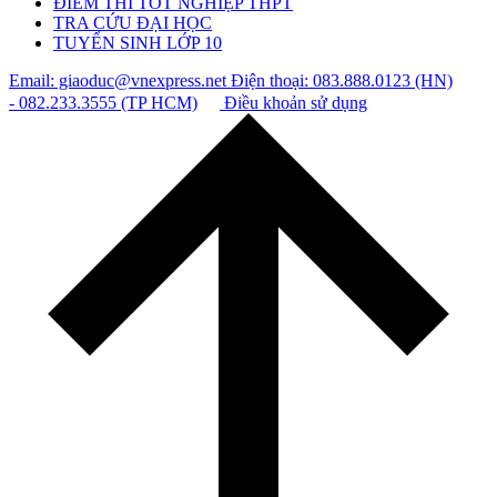
ĐIỂM THI TỐT NGHIỆP THPT
TRA CỨU ĐẠI HỌC
TUYỂN SINH LỚP 10
Email: giaoduc@vnexpress.net
Điện thoại: 083.888.0123 (HN)
- 082.233.3555 (TP HCM)
Điều khoản sử dụng