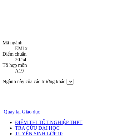
Mã ngành
EM1x
Điểm chuẩn
20.54
Tổ hợp môn
A19
Ngành này của các trường khác
Quay lại Giáo dục
ĐIỂM THI TỐT NGHIỆP THPT
TRA CỨU ĐẠI HỌC
TUYỂN SINH LỚP 10