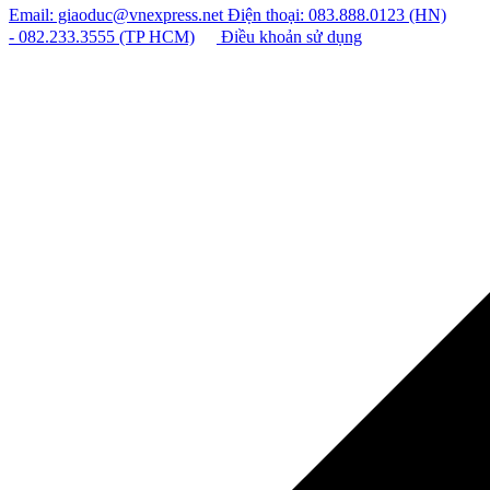
Email: giaoduc@vnexpress.net
Điện thoại: 083.888.0123 (HN)
- 082.233.3555 (TP HCM)
Điều khoản sử dụng