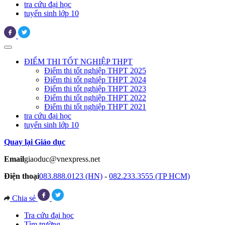
tra cứu đại học
tuyển sinh lớp 10
ĐIỂM THI TỐT NGHIỆP THPT
Điểm thi tốt nghiệp THPT 2025
Điểm thi tốt nghiệp THPT 2024
Điểm thi tốt nghiệp THPT 2023
Điểm thi tốt nghiệp THPT 2022
Điểm thi tốt nghiệp THPT 2021
tra cứu đại học
tuyển sinh lớp 10
Quay lại Giáo dục
Email
giaoduc@vnexpress.net
Điện thoại
083.888.0123 (HN)
-
082.233.3555 (TP HCM)
Chia sẻ
Tra cứu đại học
Tìm trường