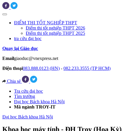
ĐIỂM THI TỐT NGHIỆP THPT
Điểm thi tốt nghiệp THPT 2026
Điểm thi tốt nghiệp THPT 2025
tra cứu đại học
Quay lại Giáo dục
Email
giaoduc@vnexpress.net
Điện thoại
083.888.0123 (HN)
-
082.233.3555 (TP HCM)
Chia sẻ
Tra cứu đại học
Tìm trường
Đại học Bách khoa Hà Nội
Mã ngành TROY-IT
Đại học Bách khoa Hà Nội
Khoa học máy tính - ĐH Troy (Hoa Kỳ)