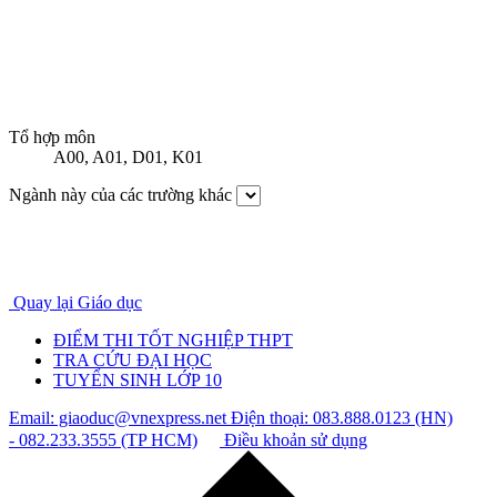
Tổ hợp môn
A00
,
A01
,
D01
,
K01
Ngành này của các trường khác
Quay lại Giáo dục
ĐIỂM THI TỐT NGHIỆP THPT
TRA CỨU ĐẠI HỌC
TUYỂN SINH LỚP 10
Email: giaoduc@vnexpress.net
Điện thoại: 083.888.0123 (HN)
- 082.233.3555 (TP HCM)
Điều khoản sử dụng