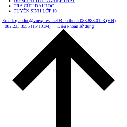
ĐIỂM THI TỐT NGHIỆP THPT
TRA CỨU ĐẠI HỌC
TUYỂN SINH LỚP 10
Email: giaoduc@vnexpress.net
Điện thoại: 083.888.0123 (HN)
- 082.233.3555 (TP HCM)
Điều khoản sử dụng