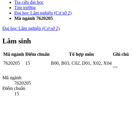
Tra cứu đại học
Tìm trường
Đại học Lâm nghiệp (Cơ sở 2)
Mã ngành 7620205
Đại học Lâm nghiệp (Cơ sở 2)
Lâm sinh
Mã ngành
Điểm chuẩn
Tổ hợp môn
Ghi chú
7620205
15
B00
,
B03
,
C02
,
D01
,
X02
,
X04
Mã ngành
7620205
Điểm chuẩn
15