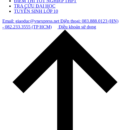
ĐIỂM THI TỐT NGHIỆP THPT
TRA CỨU ĐẠI HỌC
TUYỂN SINH LỚP 10
Email: giaoduc@vnexpress.net
Điện thoại: 083.888.0123 (HN)
- 082.233.3555 (TP HCM)
Điều khoản sử dụng