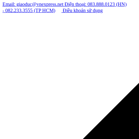
Email: giaoduc@vnexpress.net
Điện thoại: 083.888.0123 (HN)
- 082.233.3555 (TP HCM)
Điều khoản sử dụng