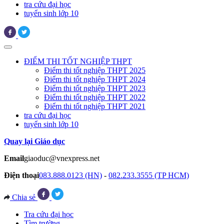
tra cứu đại học
tuyển sinh lớp 10
ĐIỂM THI TỐT NGHIỆP THPT
Điểm thi tốt nghiệp THPT 2025
Điểm thi tốt nghiệp THPT 2024
Điểm thi tốt nghiệp THPT 2023
Điểm thi tốt nghiệp THPT 2022
Điểm thi tốt nghiệp THPT 2021
tra cứu đại học
tuyển sinh lớp 10
Quay lại Giáo dục
Email
giaoduc@vnexpress.net
Điện thoại
083.888.0123 (HN)
-
082.233.3555 (TP HCM)
Chia sẻ
Tra cứu đại học
Tìm trường