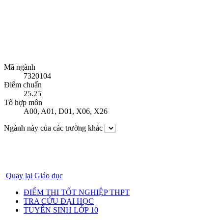
Mã ngành
7320104
Điểm chuẩn
25.25
Tổ hợp môn
A00
,
A01
,
D01
,
X06
,
X26
Ngành này của các trường khác
Quay lại Giáo dục
ĐIỂM THI TỐT NGHIỆP THPT
TRA CỨU ĐẠI HỌC
TUYỂN SINH LỚP 10