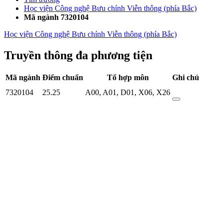
Học viện Công nghệ Bưu chính Viễn thông (phía Bắc)
Mã ngành 7320104
Học viện Công nghệ Bưu chính Viễn thông (phía Bắc)
Truyền thông đa phương tiện
Mã ngành
Điểm chuẩn
Tổ hợp môn
Ghi chú
7320104
25.25
A00
,
A01
,
D01
,
X06
,
X26