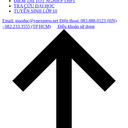
ĐIỂM THI TỐT NGHIỆP THPT
TRA CỨU ĐẠI HỌC
TUYỂN SINH LỚP 10
Email: giaoduc@vnexpress.net
Điện thoại: 083.888.0123 (HN)
- 082.233.3555 (TP HCM)
Điều khoản sử dụng