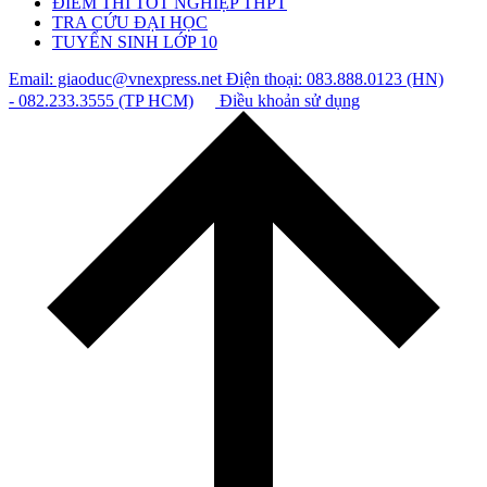
ĐIỂM THI TỐT NGHIỆP THPT
TRA CỨU ĐẠI HỌC
TUYỂN SINH LỚP 10
Email: giaoduc@vnexpress.net
Điện thoại: 083.888.0123 (HN)
- 082.233.3555 (TP HCM)
Điều khoản sử dụng