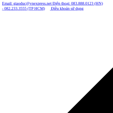
Email: giaoduc@vnexpress.net
Điện thoại: 083.888.0123 (HN)
- 082.233.3555 (TP HCM)
Điều khoản sử dụng