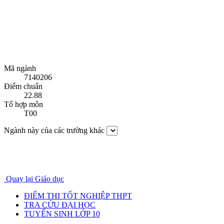
Mã ngành
7140206
Điểm chuẩn
22.88
Tổ hợp môn
T00
Ngành này của các trường khác
Quay lại Giáo dục
ĐIỂM THI TỐT NGHIỆP THPT
TRA CỨU ĐẠI HỌC
TUYỂN SINH LỚP 10