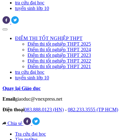
tra cứu đại học
tuyển sinh lớp 10
ĐIỂM THI TỐT NGHIỆP THPT
Điểm thi tốt nghiệp THPT 2025
Điểm thi tốt nghiệp THPT 2024
Điểm thi tốt nghiệp THPT 2023
Điểm thi tốt nghiệp THPT 2022
Điểm thi tốt nghiệp THPT 2021
tra cứu đại học
tuyển sinh lớp 10
Quay lại Giáo dục
Email
giaoduc@vnexpress.net
Điện thoại
083.888.0123 (HN)
-
082.233.3555 (TP HCM)
Chia sẻ
Tra cứu đại học
Tìm trường