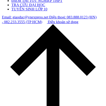
ĐIỂM THI TỐT NGHIỆP THPT
TRA CỨU ĐẠI HỌC
TUYỂN SINH LỚP 10
Email: giaoduc@vnexpress.net
Điện thoại: 083.888.0123 (HN)
- 082.233.3555 (TP HCM)
Điều khoản sử dụng