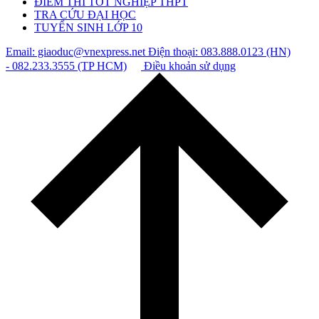
ĐIỂM THI TỐT NGHIỆP THPT
TRA CỨU ĐẠI HỌC
TUYỂN SINH LỚP 10
Email: giaoduc@vnexpress.net
Điện thoại: 083.888.0123 (HN)
- 082.233.3555 (TP HCM)
Điều khoản sử dụng