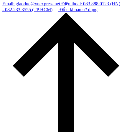
ĐIỂM THI TỐT NGHIỆP THPT
TRA CỨU ĐẠI HỌC
TUYỂN SINH LỚP 10
Email: giaoduc@vnexpress.net
Điện thoại: 083.888.0123 (HN)
- 082.233.3555 (TP HCM)
Điều khoản sử dụng