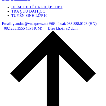
ĐIỂM THI TỐT NGHIỆP THPT
TRA CỨU ĐẠI HỌC
TUYỂN SINH LỚP 10
Email: giaoduc@vnexpress.net
Điện thoại: 083.888.0123 (HN)
- 082.233.3555 (TP HCM)
Điều khoản sử dụng