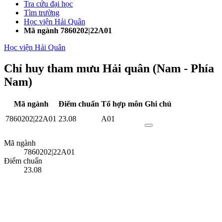
Tra cứu đại học
Tìm trường
Học viện Hải Quân
Mã ngành 7860202|22A01
Học viện Hải Quân
Chỉ huy tham mưu Hải quân (Nam - Phía
Nam)
Mã ngành
Điểm chuẩn
Tổ hợp môn
Ghi chú
7860202|22A01
23.08
A01
Mã ngành
7860202|22A01
Điểm chuẩn
23.08