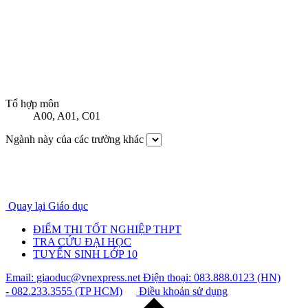
Tổ hợp môn
A00
,
A01
,
C01
Ngành này của các trường khác
Quay lại Giáo dục
ĐIỂM THI TỐT NGHIỆP THPT
TRA CỨU ĐẠI HỌC
TUYỂN SINH LỚP 10
Email: giaoduc@vnexpress.net
Điện thoại: 083.888.0123 (HN)
- 082.233.3555 (TP HCM)
Điều khoản sử dụng