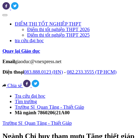
ĐIỂM THI TỐT NGHIỆP THPT
Điểm thi tốt nghiệp THPT 2026
Điểm thi tốt nghiệp THPT 2025
tra cứu đại học
Quay lại Giáo dục
Email
giaoduc@vnexpress.net
Điện thoại
083.888.0123 (HN)
-
082.233.3555 (TP HCM)
Chia sẻ
Tra cứu đại học
Tìm trường
Trường Sĩ Quan Tăng - Thiết Giáp
Mã ngành 7860206|21A00
Trường Sĩ Quan Tăng - Thiết Giáp
Ngành Chỉ huy tham mưu Tăng thiết giáp