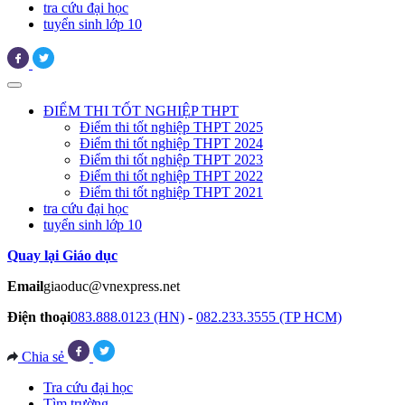
tra cứu đại học
tuyển sinh lớp 10
ĐIỂM THI TỐT NGHIỆP THPT
Điểm thi tốt nghiệp THPT 2025
Điểm thi tốt nghiệp THPT 2024
Điểm thi tốt nghiệp THPT 2023
Điểm thi tốt nghiệp THPT 2022
Điểm thi tốt nghiệp THPT 2021
tra cứu đại học
tuyển sinh lớp 10
Quay lại Giáo dục
Email
giaoduc@vnexpress.net
Điện thoại
083.888.0123 (HN)
-
082.233.3555 (TP HCM)
Chia sẻ
Tra cứu đại học
Tìm trường