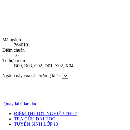
Mã ngành
7640101
Điểm chuẩn
16
Tổ hợp môn
B00
,
B03
,
C02
,
D01
,
X02
,
X04
Ngành này của các trường khác
Quay lại Giáo dục
ĐIỂM THI TỐT NGHIỆP THPT
TRA CỨU ĐẠI HỌC
TUYỂN SINH LỚP 10