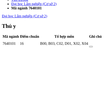
Đại học Lâm nghiệp (Cơ sở 2)
Mã ngành 7640101
Đại học Lâm nghiệp (Cơ sở 2)
Thú y
Mã ngành
Điểm chuẩn
Tổ hợp môn
Ghi chú
7640101
16
B00
,
B03
,
C02
,
D01
,
X02
,
X04