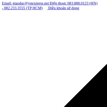
Email: giaoduc@vnexpress.net
Điện thoại: 083.888.0123 (HN)
- 082.233.3555 (TP HCM)
Điều khoản sử dụng