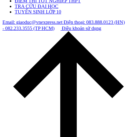
ĐIỂM THI TỐT NGHIỆP THPT
TRA CỨU ĐẠI HỌC
TUYỂN SINH LỚP 10
Email: giaoduc@vnexpress.net
Điện thoại: 083.888.0123 (HN)
- 082.233.3555 (TP HCM)
Điều khoản sử dụng