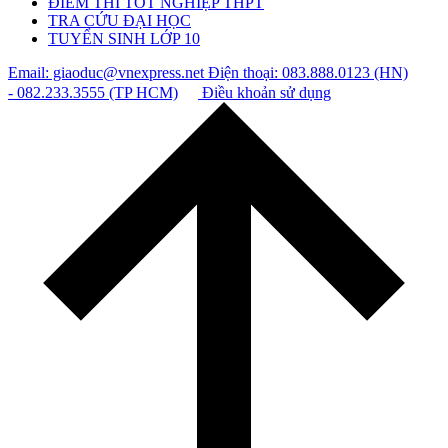
ĐIỂM THI TỐT NGHIỆP THPT
TRA CỨU ĐẠI HỌC
TUYỂN SINH LỚP 10
Email: giaoduc@vnexpress.net
Điện thoại: 083.888.0123 (HN)
- 082.233.3555 (TP HCM)
Điều khoản sử dụng