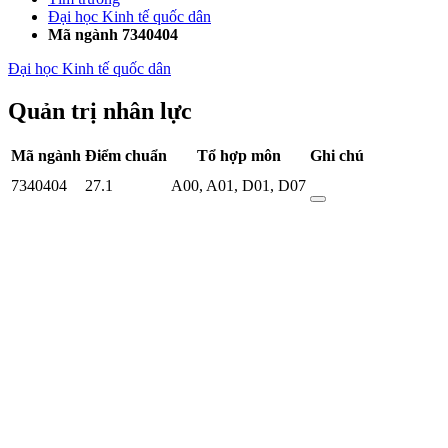
Đại học Kinh tế quốc dân
Mã ngành 7340404
Đại học Kinh tế quốc dân
Quản trị nhân lực
Mã ngành
Điểm chuẩn
Tổ hợp môn
Ghi chú
7340404
27.1
A00
,
A01
,
D01
,
D07