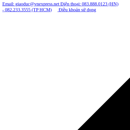
Email: giaoduc@vnexpress.net
Điện thoại: 083.888.0123 (HN)
- 082.233.3555 (TP HCM)
Điều khoản sử dụng