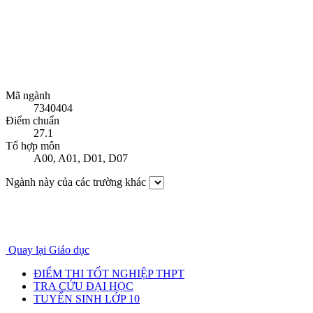
Mã ngành
7340404
Điểm chuẩn
27.1
Tổ hợp môn
A00
,
A01
,
D01
,
D07
Ngành này của các trường khác
Quay lại Giáo dục
ĐIỂM THI TỐT NGHIỆP THPT
TRA CỨU ĐẠI HỌC
TUYỂN SINH LỚP 10