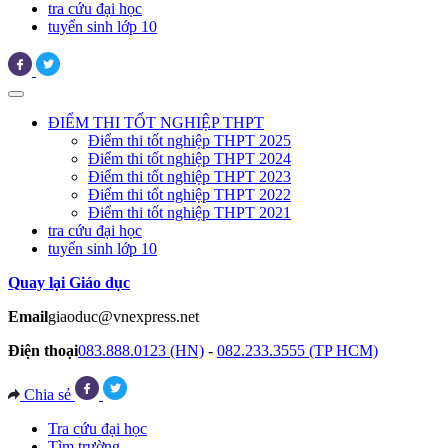
tra cứu đại học
tuyển sinh lớp 10
ĐIỂM THI TỐT NGHIỆP THPT
Điểm thi tốt nghiệp THPT 2025
Điểm thi tốt nghiệp THPT 2024
Điểm thi tốt nghiệp THPT 2023
Điểm thi tốt nghiệp THPT 2022
Điểm thi tốt nghiệp THPT 2021
tra cứu đại học
tuyển sinh lớp 10
Quay lại Giáo dục
Email
giaoduc@vnexpress.net
Điện thoại
083.888.0123 (HN)
-
082.233.3555 (TP HCM)
Chia sẻ
Tra cứu đại học
Tìm trường