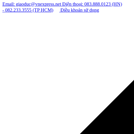
Email: giaoduc@vnexpress.net
Điện thoại: 083.888.0123 (HN)
- 082.233.3555 (TP HCM)
Điều khoản sử dụng