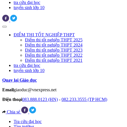
tra cứu đại học
tuyển sinh lớp 10
ĐIỂM THI TỐT NGHIỆP THPT
Điểm thi tốt nghiệp THPT 2025
Điểm thi tốt nghiệp THPT 2024
Điểm thi tốt nghiệp THPT 2023
Điểm thi tốt nghiệp THPT 2022
Điểm thi tốt nghiệp THPT 2021
tra cứu đại học
tuyển sinh lớp 10
Quay lại Giáo dục
Email
giaoduc@vnexpress.net
Điện thoại
083.888.0123 (HN)
-
082.233.3555 (TP HCM)
Chia sẻ
Tra cứu đại học
Tìm trường