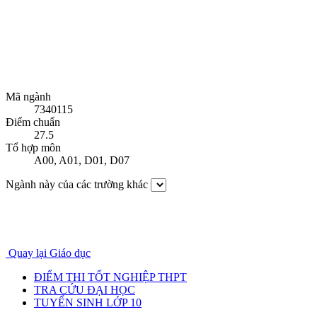
Mã ngành
7340115
Điểm chuẩn
27.5
Tổ hợp môn
A00
,
A01
,
D01
,
D07
Ngành này của các trường khác
Quay lại Giáo dục
ĐIỂM THI TỐT NGHIỆP THPT
TRA CỨU ĐẠI HỌC
TUYỂN SINH LỚP 10