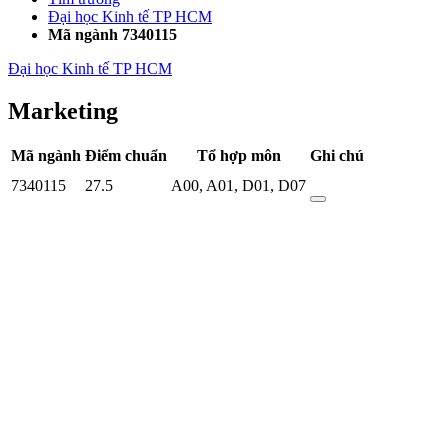
Đại học Kinh tế TP HCM
Mã ngành 7340115
Đại học Kinh tế TP HCM
Marketing
Mã ngành
Điểm chuẩn
Tổ hợp môn
Ghi chú
7340115
27.5
A00
,
A01
,
D01
,
D07