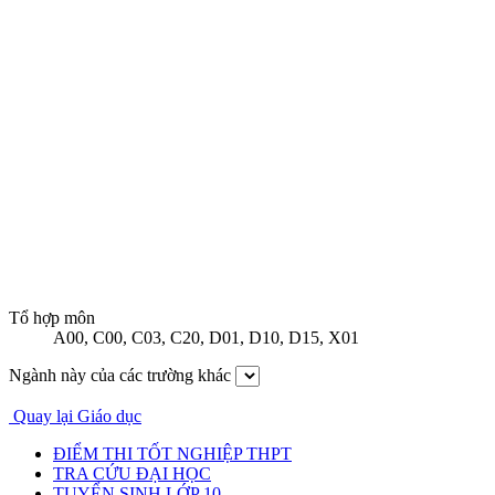
Tổ hợp môn
A00
,
C00
,
C03
,
C20
,
D01
,
D10
,
D15
,
X01
Ngành này của các trường khác
Quay lại Giáo dục
ĐIỂM THI TỐT NGHIỆP THPT
TRA CỨU ĐẠI HỌC
TUYỂN SINH LỚP 10