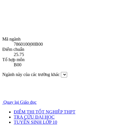
Mã ngành
7860100|00B00
Điểm chuẩn
25.75
Tổ hợp môn
B00
Ngành này của các trường khác
Quay lại Giáo dục
ĐIỂM THI TỐT NGHIỆP THPT
TRA CỨU ĐẠI HỌC
TUYỂN SINH LỚP 10