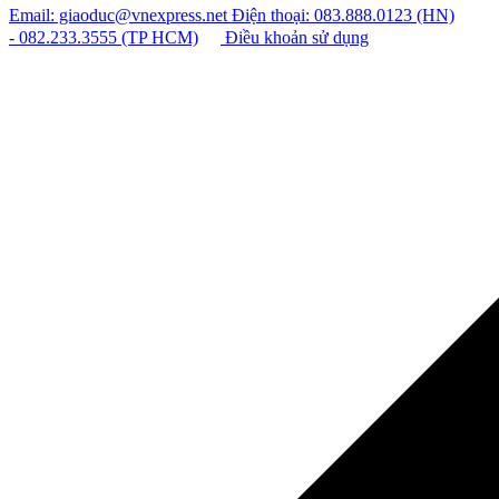
Email: giaoduc@vnexpress.net
Điện thoại: 083.888.0123 (HN)
- 082.233.3555 (TP HCM)
Điều khoản sử dụng