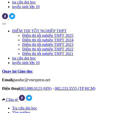
tra cứu đại học
tuyển sinh lớp 10
ĐIỂM THI TỐT NGHIỆP THPT
Điểm thi tốt nghiệp THPT 2025
Điểm thi tốt nghiệp THPT 2024
Điểm thi tốt nghiệp THPT 2023
Điểm thi tốt nghiệp THPT 2022
Điểm thi tốt nghiệp THPT 2021
tra cứu đại học
tuyển sinh lớp 10
Quay lại Giáo dục
Email
giaoduc@vnexpress.net
Điện thoại
083.888.0123 (HN)
-
082.233.3555 (TP HCM)
Chia sẻ
Tra cứu đại học
Tìm trường