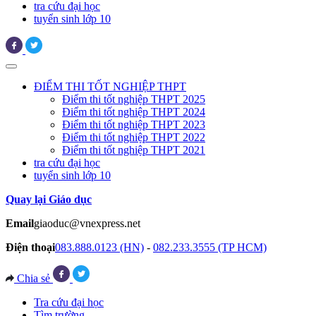
tra cứu đại học
tuyển sinh lớp 10
ĐIỂM THI TỐT NGHIỆP THPT
Điểm thi tốt nghiệp THPT 2025
Điểm thi tốt nghiệp THPT 2024
Điểm thi tốt nghiệp THPT 2023
Điểm thi tốt nghiệp THPT 2022
Điểm thi tốt nghiệp THPT 2021
tra cứu đại học
tuyển sinh lớp 10
Quay lại Giáo dục
Email
giaoduc@vnexpress.net
Điện thoại
083.888.0123 (HN)
-
082.233.3555 (TP HCM)
Chia sẻ
Tra cứu đại học
Tìm trường