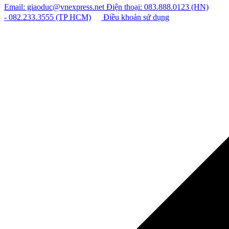
Email: giaoduc@vnexpress.net
Điện thoại: 083.888.0123 (HN)
- 082.233.3555 (TP HCM)
Điều khoản sử dụng