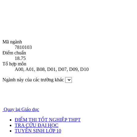
Mã ngành
7810103
Điểm chuẩn
18.75
Tổ hợp môn
A00
,
A01
,
B08
,
D01
,
D07
,
D09
,
D10
Ngành này của các trường khác
Quay lại Giáo dục
ĐIỂM THI TỐT NGHIỆP THPT
TRA CỨU ĐẠI HỌC
TUYỂN SINH LỚP 10