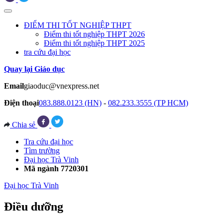
ĐIỂM THI TỐT NGHIỆP THPT
Điểm thi tốt nghiệp THPT 2026
Điểm thi tốt nghiệp THPT 2025
tra cứu đại học
Quay lại Giáo dục
Email
giaoduc@vnexpress.net
Điện thoại
083.888.0123 (HN)
-
082.233.3555 (TP HCM)
Chia sẻ
Tra cứu đại học
Tìm trường
Đại học Trà Vinh
Mã ngành 7720301
Đại học Trà Vinh
Điều dưỡng