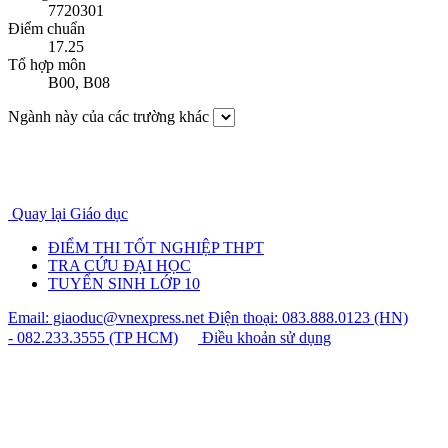
7720301
Điểm chuẩn
17.25
Tổ hợp môn
B00
,
B08
Ngành này của các trường khác
Quay lại Giáo dục
ĐIỂM THI TỐT NGHIỆP THPT
TRA CỨU ĐẠI HỌC
TUYỂN SINH LỚP 10
Email: giaoduc@vnexpress.net
Điện thoại: 083.888.0123 (HN)
- 082.233.3555 (TP HCM)
Điều khoản sử dụng