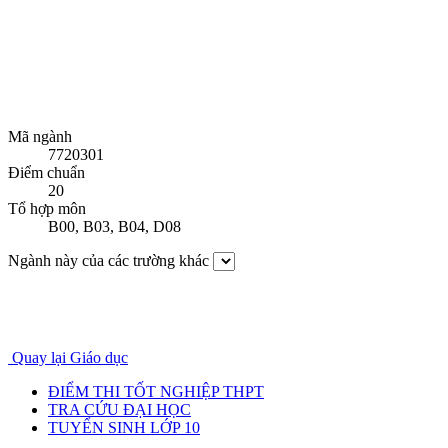
Mã ngành
7720301
Điểm chuẩn
20
Tổ hợp môn
B00
,
B03
,
B04
,
D08
Ngành này của các trường khác
Quay lại Giáo dục
ĐIỂM THI TỐT NGHIỆP THPT
TRA CỨU ĐẠI HỌC
TUYỂN SINH LỚP 10