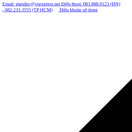
Email: giaoduc@vnexpress.net
Điện thoại: 083.888.0123 (HN)
- 082.233.3555 (TP HCM)
Điều khoản sử dụng