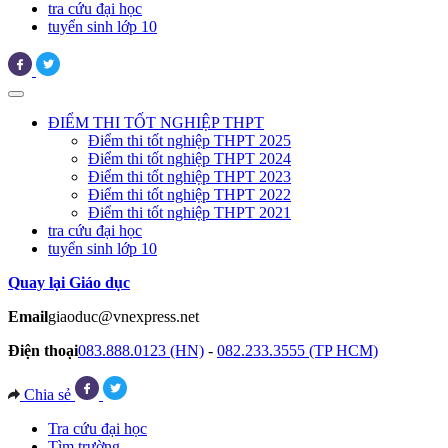
tra cứu đại học
tuyển sinh lớp 10
ĐIỂM THI TỐT NGHIỆP THPT
Điểm thi tốt nghiệp THPT 2025
Điểm thi tốt nghiệp THPT 2024
Điểm thi tốt nghiệp THPT 2023
Điểm thi tốt nghiệp THPT 2022
Điểm thi tốt nghiệp THPT 2021
tra cứu đại học
tuyển sinh lớp 10
Quay lại Giáo dục
Email
giaoduc@vnexpress.net
Điện thoại
083.888.0123 (HN)
-
082.233.3555 (TP HCM)
Chia sẻ
Tra cứu đại học
Tìm trường