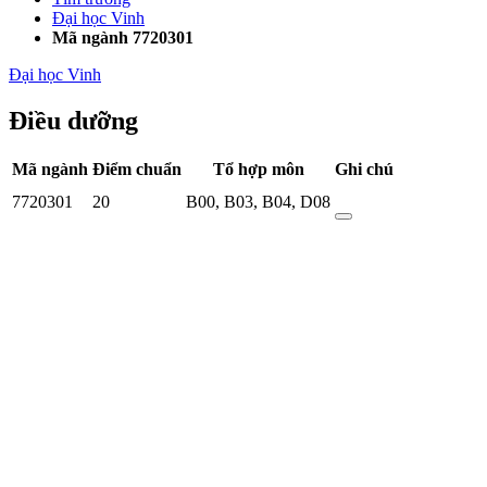
Đại học Vinh
Mã ngành 7720301
Đại học Vinh
Điều dưỡng
Mã ngành
Điểm chuẩn
Tổ hợp môn
Ghi chú
7720301
20
B00
,
B03
,
B04
,
D08