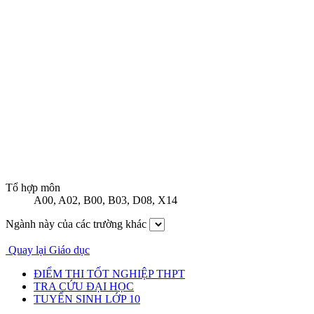
Tổ hợp môn
A00
,
A02
,
B00
,
B03
,
D08
,
X14
Ngành này của các trường khác
Quay lại Giáo dục
ĐIỂM THI TỐT NGHIỆP THPT
TRA CỨU ĐẠI HỌC
TUYỂN SINH LỚP 10