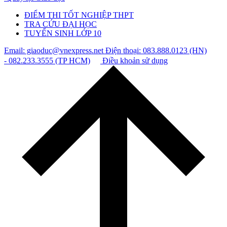
ĐIỂM THI TỐT NGHIỆP THPT
TRA CỨU ĐẠI HỌC
TUYỂN SINH LỚP 10
Email: giaoduc@vnexpress.net
Điện thoại: 083.888.0123 (HN)
- 082.233.3555 (TP HCM)
Điều khoản sử dụng