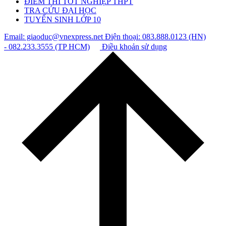
ĐIỂM THI TỐT NGHIỆP THPT
TRA CỨU ĐẠI HỌC
TUYỂN SINH LỚP 10
Email: giaoduc@vnexpress.net
Điện thoại: 083.888.0123 (HN)
- 082.233.3555 (TP HCM)
Điều khoản sử dụng