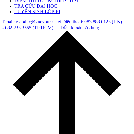
ĐIỂM THI TỐT NGHIỆP THPT
TRA CỨU ĐẠI HỌC
TUYỂN SINH LỚP 10
Email: giaoduc@vnexpress.net
Điện thoại: 083.888.0123 (HN)
- 082.233.3555 (TP HCM)
Điều khoản sử dụng