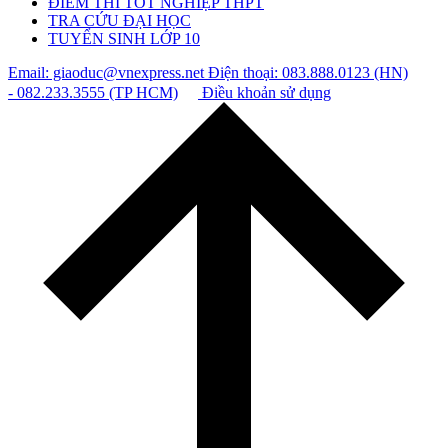
ĐIỂM THI TỐT NGHIỆP THPT
TRA CỨU ĐẠI HỌC
TUYỂN SINH LỚP 10
Email: giaoduc@vnexpress.net
Điện thoại: 083.888.0123 (HN)
- 082.233.3555 (TP HCM)
Điều khoản sử dụng